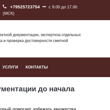
+79525723754
с 9.00 до 17.00
(МСК)
ектной документации, экспертиза отдельных
за и проверка достоверности сметной
УСЛУГИ
КОНТАКТЫ
ументации до начала
торый помогает избежать множества